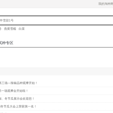
我的淘种
号
燕窝雪糯
白菜
试种专区
示第三场—辣椒品种观摩开始！
第一场观摩会开始啦！
天椒、冬节瓜展示会欢迎您！
国冬节瓜大会上荣获第一名！