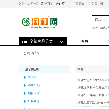
您好，欢迎来到
淘种网！
去首页
请登录
免费注册
商品
湘研
都蜜5
全部商品分类
首页
公司动态
>
底部帮助
标题
关于我们
桂研农场2022秋季展
客服中心
桂研农场 秋季品种展示
如何支付
桂研2022年第三场朝
退换服务
桂研水果节瓜品种在全