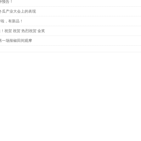
种预告！
国冬瓜产业大会上的表现
啦，有新品​！
！祝贺 祝贺 热烈祝贺 金奖
1第一场辣椒田间观摩