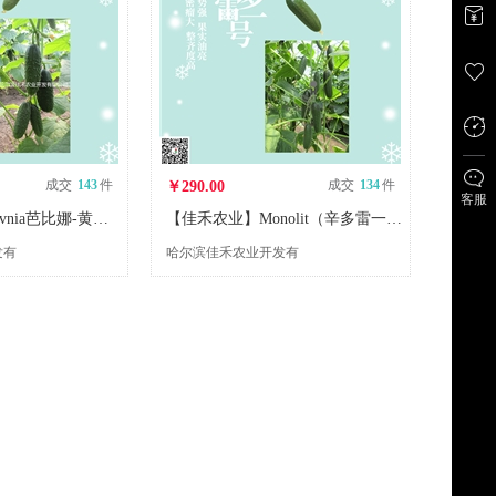
成交
143
件
成交
134
件
￥290.00
客服
【佳禾农业】Barvnia芭比娜-黄瓜种子-加工和鲜食类型黄瓜品种-腌渍-杂交一代种
【佳禾农业】Monolit（辛多雷一号）-黄瓜种子-加工、鲜食类型-腌渍
发有
哈尔滨佳禾农业开发有
限公司