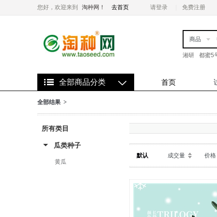
您好，欢迎来到
淘种网！
去首页
请登录
免费注册
商品
湘研
都蜜5
全部商品分类
首页
全部结果 >
所有类目
瓜类种子
默认
成交量
价格
黄瓜