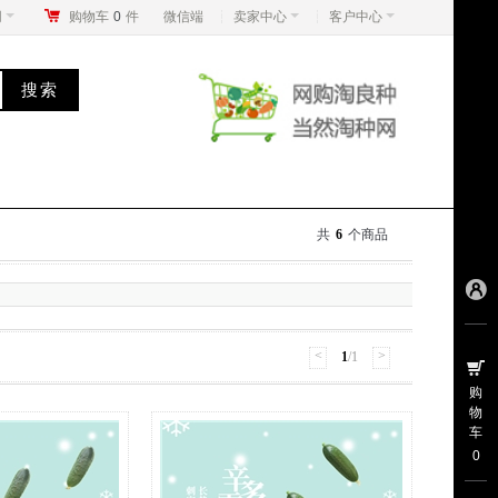
网
购物车
0
件
微信端
卖家中心
客户中心
共
6
个商品
<
>
1
/1
购
物
车
0