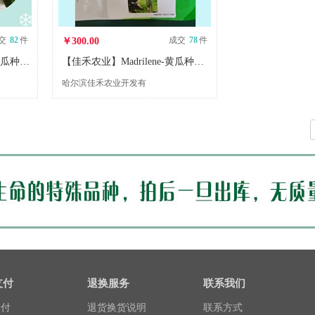
交
82
件
成交
78
件
￥300.00
【佳禾农业】SV4097CV-黄瓜种子-早熟高产黄瓜种子-腌渍类型-密刺
【佳禾农业】Madrilene-黄瓜种子-腌渍黄瓜
哈尔滨佳禾农业开发有
限公司
支付
退换服务
联系我们
支付
退货换货说明
联系方式