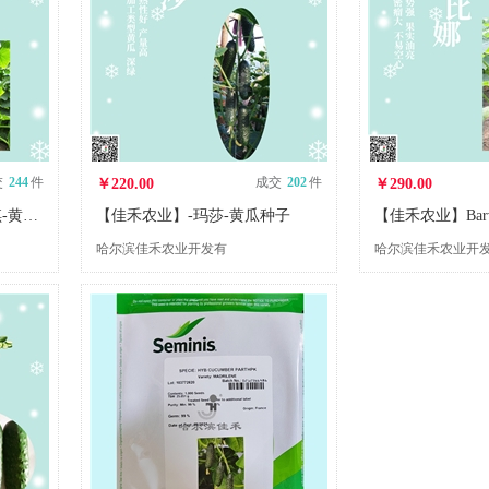
交
244
件
成交
202
件
￥220.00
￥290.00
【佳禾农业】Trilogy泰乐琪-黄瓜种子-腌渍类型-可鲜食
【佳禾农业】-玛莎-黄瓜种子
哈尔滨佳禾农业开发有
哈尔滨佳禾农业开
限公司
限公司