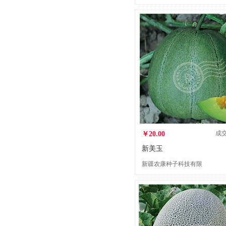
公司
成
￥20.00
新美玉
新疆农康种子科技有限
责任公司