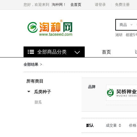
您好，欢迎来到
淘种网！
去首页
请登录
免费注册
商品
湘研
都蜜5
全部商品分类
首页
全部结果 >
所有类目
品牌
瓜类种子
甜瓜
吴桥种业
默认
成交量
价格