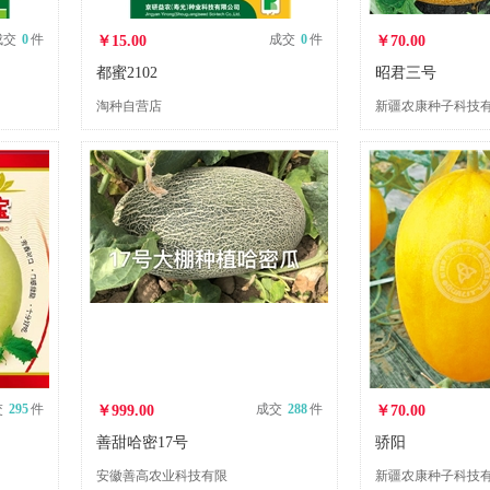
成交
0
件
成交
0
件
￥15.00
￥70.00
都蜜2102
昭君三号
淘种自营店
新疆农康种子科技
责任公司
交
295
件
成交
288
件
￥999.00
￥70.00
善甜哈密17号
骄阳
安徽善高农业科技有限
新疆农康种子科技