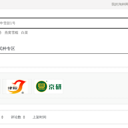
我的淘种
号
燕窝雪糯
白菜
试种专区
耕耘种业
京研寿光
评论数
上架时间