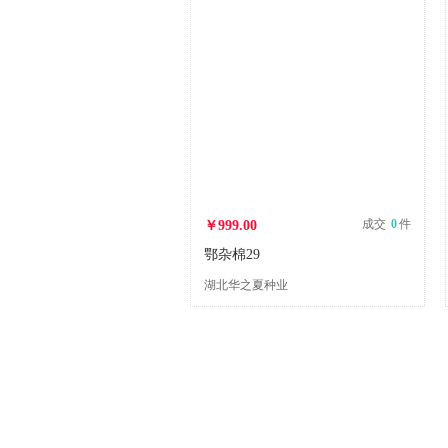
成交
0
件
￥999.00
鄂杂棉29
湖北华之夏种业