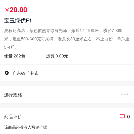
20.00
￥
宝玉绿优F1
夏秋耐高温，颜色依然青绿有光泽。嫩瓜17-19厘米，横径7-8厘
米，瓜重500-600克可采摘。老瓜长33厘米左右，不上白粉，单瓜重
3-4斤。
销量
282
包
运费 0.00元
广东省 广州市
选择规格
0
商品评价
该商品还没有人写评价呢