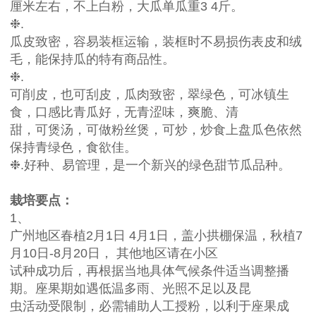
厘米左右，不上白粉，大瓜单瓜重3 4斤。
❉.
瓜皮致密，容易装框运输，装框时不易损伤表皮和绒
毛，能保持瓜的特有商品性。
❉.
可削皮，也可刮皮，瓜肉致密，翠绿色，可冰镇生
食，口感比青瓜好，无青涩味，爽脆、清
甜，可煲汤，可做粉丝煲，可炒，炒食上盘瓜色依然
保持青绿色，食欲佳。
❉.
好种、易管理，是一个新兴的绿色甜节瓜品种。
栽培要点：
1、
广州地区春植
2月1日 4月1日，盖小拱棚保温，秋植7
月10日-8月20日， 其他地区请在小区
试种成功后，再根据当地具体气候条件适当调整播
期。座果期如遇低温多雨、光照不足以及昆
虫活动受限制，必需辅助人工授粉，以利于座果成