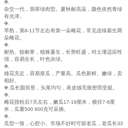
❉.
杂交一代，翡翠绿肉型。夏秋耐高温，颜色依然青绿
有光泽。
❉.
早熟，第
8-11节左右有第一朵雌花，常见连续着生两
朵雌花。
❉.
耐热、较耐寒，植株蔓生，长势旺盛，对土壤适应性
强，容易生长，叶色浓绿。
❉.
雄花充足，容易座瓜，产量高。瓜色新鲜、嫩绿，卖
相好。
❉.
瓜长圆筒形，头尾均匀，表皮绒毛致密而坚挺。
❉.
雌花授粉后
7天左右，嫩瓜17-19厘米，横径7-8厘
米，瓜重500 600克可采摘。
❉.
瓜型一致，心腔小。市场不好时可留老瓜，老瓜长
33