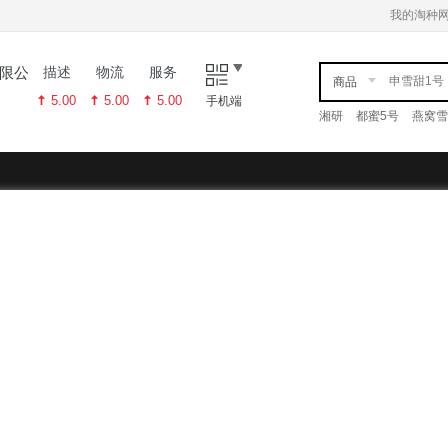
我的淘种
限公
描述
物流
服务
商品
5.00
5.00
5.00
手机端
湘研
都蜜5号
燕窝雪