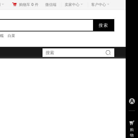
网
购物车
0
件
微信端
卖家中心
客户中心
糯
白菜
购
物